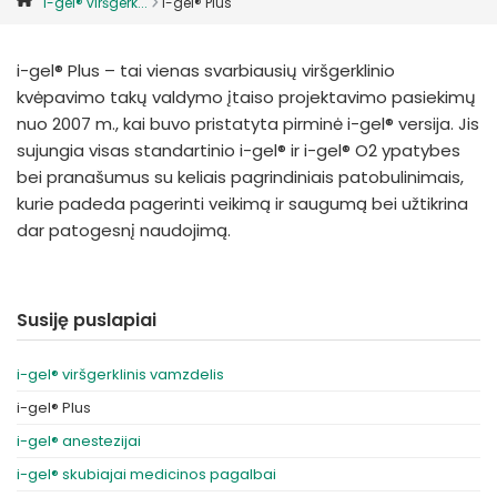
i-gel® viršgerk...
i-gel® Plus
España
Turkey
France
i-gel® Plus – tai vienas svarbiausių viršgerklinio
International English
kvėpavimo takų valdymo įtaiso projektavimo pasiekimų
nuo 2007 m., kai buvo pristatyta pirminė i-gel® versija. Jis
sujungia visas standartinio i-gel® ir i-gel® O2 ypatybes
bei pranašumus su keliais pagrindiniais patobulinimais,
kurie padeda pagerinti veikimą ir saugumą bei užtikrina
dar patogesnį naudojimą.
Susiję puslapiai
i-gel® viršgerklinis vamzdelis
i-gel® Plus
i-gel® anestezijai
i-gel® skubiajai medicinos pagalbai