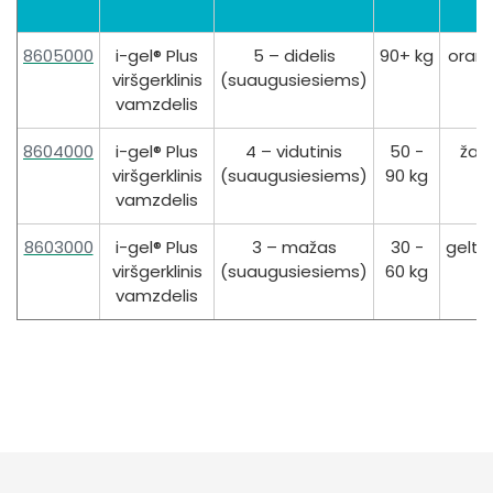
8605000
i-gel® Plus
5 – didelis
90+ kg
oranž
viršgerklinis
(suaugusiesiems)
vamzdelis
8604000
i-gel® Plus
4 – vidutinis
50 -
žali
viršgerklinis
(suaugusiesiems)
90 kg
vamzdelis
8603000
i-gel® Plus
3 – mažas
30 -
gelto
viršgerklinis
(suaugusiesiems)
60 kg
vamzdelis