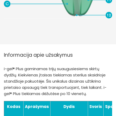
Informacija apie užsakymus
i-gel® Plus gaminamas trijų suaugusiesiems skirtų
dydžių. Kiekvienas įtaisas tiekiamas sterilus skaidrioje
standžioje pakuotėje. Šis unikalus dizainas užtikrina
prietaiso apsaugą tiek transportuojant, tiek laikant. i-
gel® Plus tiekiamas dėžutėse po 10 vienetų.
Kodas
Aprašymas
Dydis
Svoris
Spal