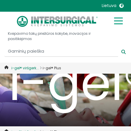
Pato
Lietuva
United Kingdom
Ireland
Kvėpavimo takų priežiūros kokybė, inovacijos ir
United States
Italia
pasitikėjimas
Australia
Japan
i-gel
België, Nederlands
Lietuva
Belgique, Français
Malaysia
i-gel® viršgerk...
i-gel® Plus
Canada, English
Mexico
Canada, Français
Nederlands
China
Norway
Colombia
Portugal
Denmark
Russia
Deutschland
Sweden