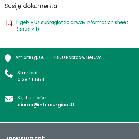
Susiję dokumentai
i-gel® Plus supraglottic airway information sheet
(Issue 4.1)
Arnionių g. 60, LT-18170 Pabradė, Lietuva
Skambinti
0 387 66611
Siųsti el. laišką
biuras@intersurgical.lt
„Intersurgical“