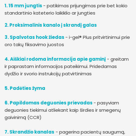
1. 15 mm jungtis
- patikimas prijungimas prie bet kokio
standartinio kateterio laikiklio ar jungties
2. Proksimalinis kanalo į skrandį galas
3. Spalvotas hook žiedas
- i-gel® Plus pritvirtinimui prie
oro takų fiksavimo juostos
4. Aiškiai rodoma informacija apie gaminį
- greitam
ir paprastam informacijos pateikimui. Pridedamas
dydžio ir svorio instrukcijų patvirtinimas
5. Padėties žyma
6. Papildomas deguonies prievadas
- pasyviam
deguonies tiekimui atliekant kaip širdies ir smegenų
gaivinimą (CCR)
7. Skrandžio kanalas
- pagerina pacientų saugumą,