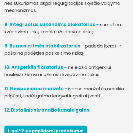
nes sukuriamas atgal regurgitacijos skysčio valdymo
mechanizmas
8. Integruotas sukandimo blokatorius -
sumažina
kvėpavimo takų kanalo užsidarymo riziką
9. Burnos ertmės stabilizatorius
- padeda įterpti ir
pašalina padėties pasikeitimo riziką
10. Antgerklio fiksatorius -
neleidžia antgerkliui
nusileisti žemyn ir užkimšti kvėpavimo takus
11. Neišpučiama manžetė -
įvedus manžetės nereikia
pripūsti, todėl galima lengvai ir greitai įvesti
12. Distalinis skrandžio kanalo galas
i-gel® Plus papildomi pranašumai