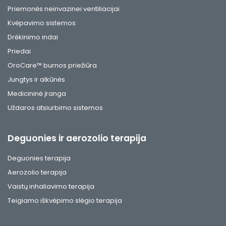
Priemonės neinvazinei ventiliacijai
Kvėpavimo sistemos
Drėkinimo indai
Priedai
OroCare™ burnos priežiūra
Jungtys ir alkūnės
Medicininė įranga
Uždaros atsiurbimo sistemos
Deguonies ir aerozolio terapija
Deguonies terapija
Aerozolio terapija
Vaistų inhaliavimo terapija
Teigiamo iškvėpimo slėgio terapija