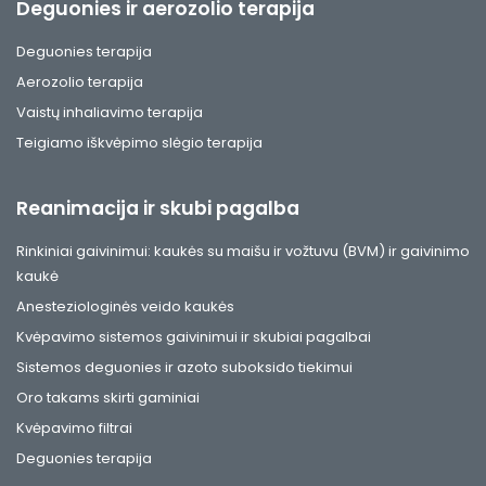
Deguonies ir aerozolio terapija
Deguonies terapija
Aerozolio terapija
Vaistų inhaliavimo terapija
Teigiamo iškvėpimo slėgio terapija
Reanimacija ir skubi pagalba
Rinkiniai gaivinimui: kaukės su maišu ir vožtuvu (BVM) ir gaivinimo
kaukė
Anesteziologinės veido kaukės
Kvėpavimo sistemos gaivinimui ir skubiai pagalbai
Sistemos deguonies ir azoto suboksido tiekimui
Oro takams skirti gaminiai
Kvėpavimo filtrai
Deguonies terapija