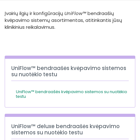
España
Turkey
Įvairių ilgių ir konfigūracijų
UniFlow™
bendraašių
France
kvėpavimo sistemų asortimentas, atitinkantis jūsų
International English
klinikinius reikalavimus.
UniFlow™ bendraašės kvėpavimo sistemos
su nuotėkio testu
UniFlow™ bendraašės kvėpavimo sistemos su nuotėkio
testu
UniFlow™ deluxe bendraašės kvėpavimo
sistemos su nuotėkio testu