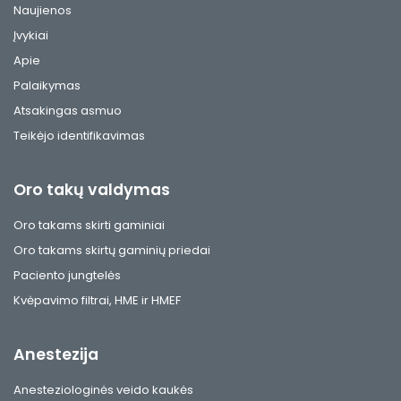
Naujienos
Įvykiai
Apie
Palaikymas
Atsakingas asmuo
Teikėjo identifikavimas
Oro takų valdymas
Oro takams skirti gaminiai
Oro takams skirtų gaminių priedai
Paciento jungtelės
Kvėpavimo filtrai, HME ir HMEF
Anestezija
Anesteziologinės veido kaukės