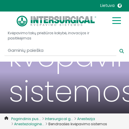
Bendraa
Lietuva
United Kingdom
Ireland
Kvėpavimo takų priežiūros kokybė, inovacijos ir
United States
Italia
kvėpav
pasitikėjimas
Australia
Japan
België, Nederlands
Lietuva
Belgique, Français
Malaysia
Canada, English
Mexico
sistemo
Canada, Français
Nederlands
China
Norway
Colombia
Portugal
Denmark
Russia
Pagrindinis pus...
Intersurgical g...
Anestezija
Deutschland
Sweden
Anesteziologinė...
Bendraašės kvėpavimo sistemos