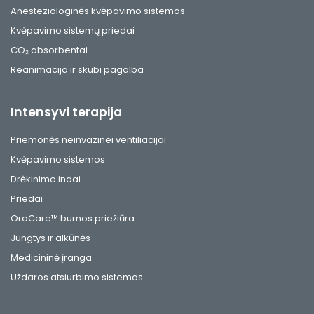
Anesteziologinės kvėpavimo sistemos
Kvėpavimo sistemų priedai
CO₂ absorbentai
Reanimacija ir skubi pagalba
Intensyvi terapija
Priemonės neinvazinei ventiliacijai
Kvėpavimo sistemos
Drėkinimo indai
Priedai
OroCare™ burnos priežiūra
Jungtys ir alkūnės
Medicininė įranga
Uždaros atsiurbimo sistemos