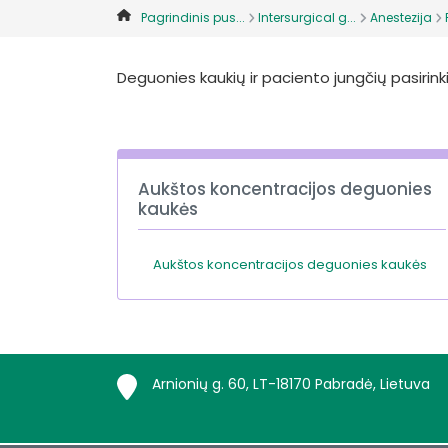
Pagrindinis pus...
Intersurgical g...
Anestezija
Deguonies kaukių ir paciento jungčių pasirinki
Aukštos koncentracijos deguonies
kaukės
Aukštos koncentracijos deguonies kaukės
Arnionių g. 60, LT-18170 Pabradė, Lietuva