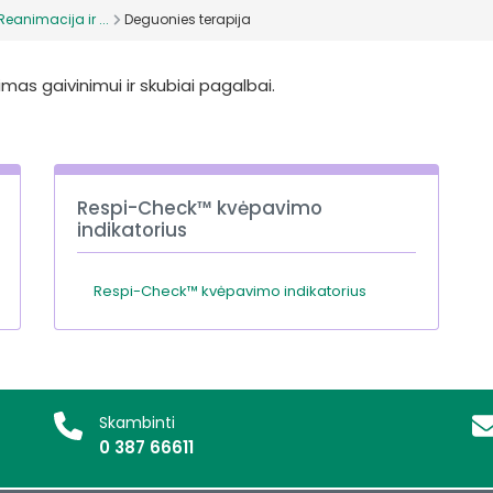
Reanimacija ir ...
Deguonies terapija
mas gaivinimui ir skubiai pagalbai.
Respi-Check™ kvėpavimo
indikatorius
Respi-Check™ kvėpavimo indikatorius
Skambinti
0 387 66611