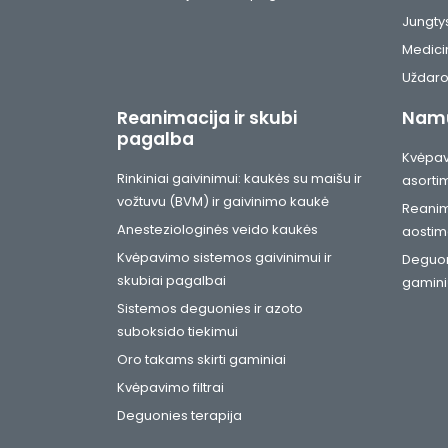
Jungtys
Medici
Uždaro
Reanimacija ir skubi
Namų
pagalba
Kvėpav
Rinkiniai gaivinimui: kaukės su maišu ir
asorti
vožtuvu (BVM) ir gaivinimo kaukė
Reanim
Anesteziologinės veido kaukės
aostim
Kvėpavimo sistemos gaivinimui ir
Deguoni
skubiai pagalbai
gamini
Sistemos deguonies ir azoto
suboksido tiekimui
Oro takams skirti gaminiai
Kvėpavimo filtrai
Deguonies terapija