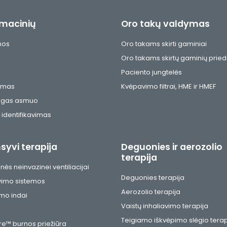
rmacinių
Oro takų valdymas
nos
Oro takams skirti gaminiai
Oro takams skirtų gaminių pried
Paciento jungtelės
ymas
Kvėpavimo filtrai, HME ir HMEF
ngas asmuo
 identifikavimas
syvi terapija
Deguonies ir aerozolio
terapija
ės neinvazinei ventiliacijai
Deguonies terapija
imo sistemos
Aerozolio terapija
imo indai
Vaistų inhaliavimo terapija
Teigiamo iškvėpimo slėgio terap
e™ burnos priežiūra