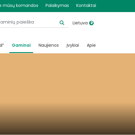
prie mūsų komandos
Palaikymas
Kontaktai
Lietuva
United Kingdom
Ireland
l“
Gaminai
Naujienos
Įvykiai
Apie
United States
Italia
Australia
Japan
België, Nederlands
Lietuva
Belgique, Français
Malaysia
Canada, English
Mexico
Canada, Français
Nederlands
China
Norway
Colombia
Portugal
Denmark
Russia