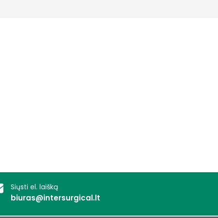
Deutschland
Sweden
España
Turkey
France
International English
Siųsti el. laišką
biuras@intersurgical.lt