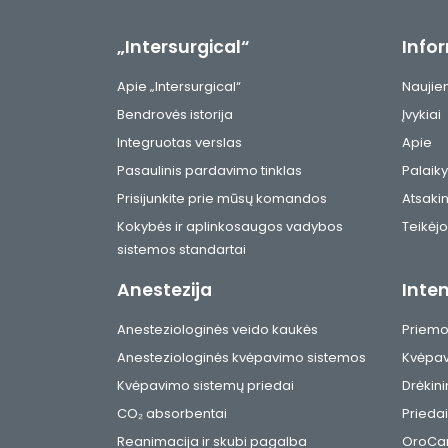
„Intersurgical“
Info
Apie „Intersurgical“
Naujie
Bendrovės istorija
Įvykiai
Integruotas verslas
Apie
Pasaulinis pardavimo tinklas
Palaik
Prisijunkite prie mūsų komandos
Atsaki
Kokybės ir aplinkosaugos vadybos
Teikėjo
sistemos standartai
Anestezija
Inten
Anesteziologinės veido kaukės
Priemon
Anesteziologinės kvėpavimo sistemos
Kvėpav
Kvėpavimo sistemų priedai
Drėkin
CO₂ absorbentai
Priedai
Reanimacija ir skubi pagalba
OroCar