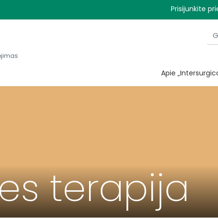
Prisijunkite 
kėjimas
Apie „Intersurgica
s terapija