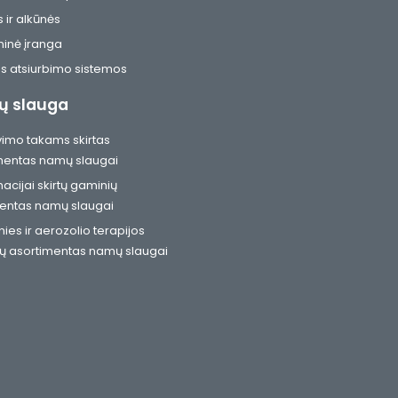
 ir alkūnės
ninė įranga
s atsiurbimo sistemos
 slauga
imo takams skirtas
mentas namų slaugai
acijai skirtų gaminių
entas namų slaugai
es ir aerozolio terapijos
ų asortimentas namų slaugai