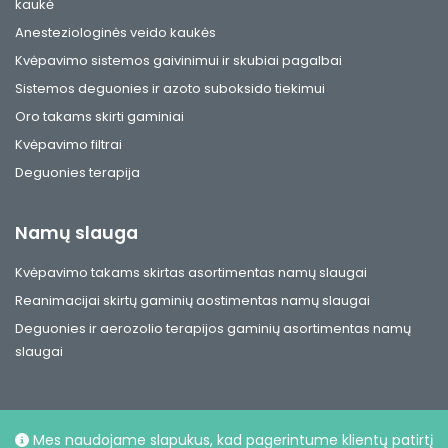
kaukė
Anesteziologinės veido kaukės
Kvėpavimo sistemos gaivinimui ir skubiai pagalbai
Sistemos deguonies ir azoto suboksido tiekimui
Oro takams skirti gaminiai
Kvėpavimo filtrai
Deguonies terapija
Namų slauga
Kvėpavimo takams skirtas asortimentas namų slaugai
Reanimacijai skirtų gaminių aostimentas namų slaugai
Deguonies ir aerozolio terapijos gaminių asortimentas namų
slaugai
Mes naudojame slapukus, kad pagerintume klientų patirtį