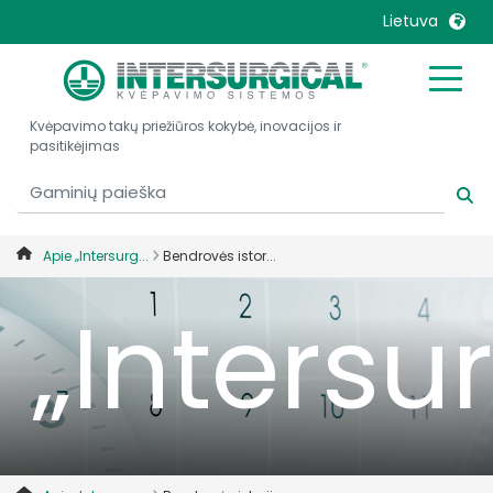
sužinoki
Lietuva
United Kingdom
Ireland
apie
Kvėpavimo takų priežiūros kokybė, inovacijos ir
United States
Italia
pasitikėjimas
Australia
Japan
België, Nederlands
Lietuva
Belgique, Français
Malaysia
Apie „Intersurg...
Bendrovės istor...
Canada, English
Mexico
„Intersu
Canada, Français
Nederlands
China
Norway
Colombia
Portugal
Denmark
Russia
Deutschland
Sweden