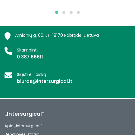
Arnionių g. 60, LT-18170 Pabradė, Lietuva
Skambinti
0 387 66611
Siųsti el. laišką
biuras@intersurgical.lt
„Intersurgical“
Apie „Intersurgical“
Bendrovės istorija