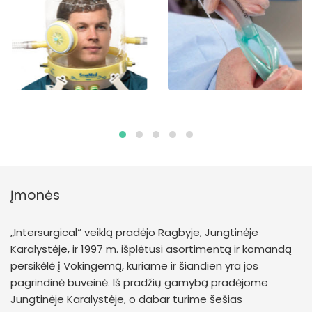
Įmonės
„Intersurgical“ veiklą pradėjo Ragbyje, Jungtinėje
Karalystėje, ir 1997 m. išplėtusi asortimentą ir komandą
persikėlė į Vokingemą, kuriame ir šiandien yra jos
pagrindinė buveinė. Iš pradžių gamybą pradėjome
Jungtinėje Karalystėje, o dabar turime šešias