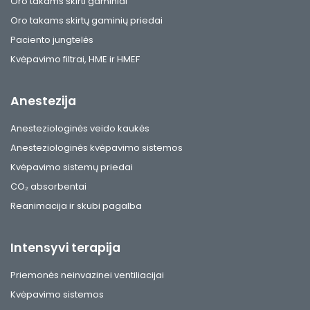
Oro takams skirti gaminiai
Oro takams skirtų gaminių priedai
Paciento jungtelės
Kvėpavimo filtrai, HME ir HMEF
Anestezija
Anesteziologinės veido kaukės
Anesteziologinės kvėpavimo sistemos
Kvėpavimo sistemų priedai
CO₂ absorbentai
Reanimacija ir skubi pagalba
Intensyvi terapija
Priemonės neinvazinei ventiliacijai
Kvėpavimo sistemos