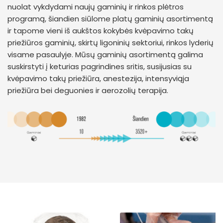
nuolat vykdydami naujų gaminių ir rinkos plėtros
programą, šiandien siūlome platų gaminių asortimentą
ir tapome vieni iš aukštos kokybės kvėpavimo takų
priežiūros gaminių, skirtų ligoninių sektoriui, rinkos lyderių
visame pasaulyje. Mūsų gaminių asortimentą galima
suskirstyti į keturias pagrindines sritis, susijusias su
kvėpavimo takų priežiūra, anestezija, intensyviąja
priežiūra bei deguonies ir aerozolių terapija.