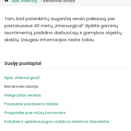
Apie „Intersurg...
Bendrovės istorija
España
Turkey
France
Tam, kad patenkintų augančią verslo paklausą, per
International English
pastaruosius 40 metų „Intersurgical“ išplėtė gaminių
asortimentą, padidino darbuotojų ir gamybos objektų
skaičių. Daugiau informacijos rasite toliau.
Susiję puslapiai
Apie „Intersurgical“
Bendrovės istorija
Integruotas verslas
Pasaulinis pardavimo tinklas
Prisijunkite prie mūsų komandos
Kokybės ir aplinkosaugos vadybos sistemos standartai