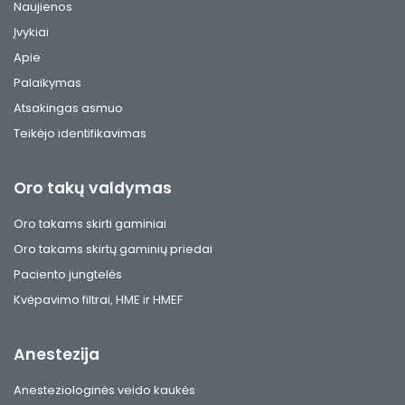
Naujienos
Įvykiai
Apie
Palaikymas
Atsakingas asmuo
Teikėjo identifikavimas
Oro takų valdymas
Oro takams skirti gaminiai
Oro takams skirtų gaminių priedai
Paciento jungtelės
Kvėpavimo filtrai, HME ir HMEF
Anestezija
Anesteziologinės veido kaukės