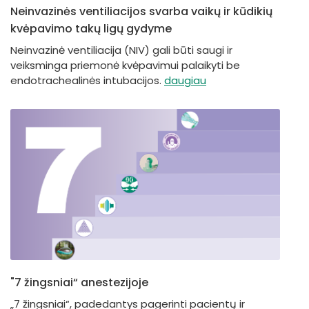
Neinvazinės ventiliacijos svarba vaikų ir kūdikių
kvėpavimo takų ligų gydyme
Neinvazinė ventiliacija (NIV) gali būti saugi ir
veiksminga priemonė kvėpavimui palaikyti be
endotrachealinės intubacijos.
daugiau
"7 žingsniai“ anestezijoje
„7 žingsniai“, padedantys pagerinti pacientų ir