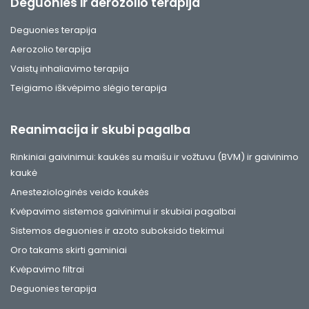
Deguonies ir aerozolio terapija
Deguonies terapija
Aerozolio terapija
Vaistų inhaliavimo terapija
Teigiamo iškvėpimo slėgio terapija
Reanimacija ir skubi pagalba
Rinkiniai gaivinimui: kaukės su maišu ir vožtuvu (BVM) ir gaivinimo
kaukė
Anesteziologinės veido kaukės
Kvėpavimo sistemos gaivinimui ir skubiai pagalbai
Sistemos deguonies ir azoto suboksido tiekimui
Oro takams skirti gaminiai
Kvėpavimo filtrai
Deguonies terapija