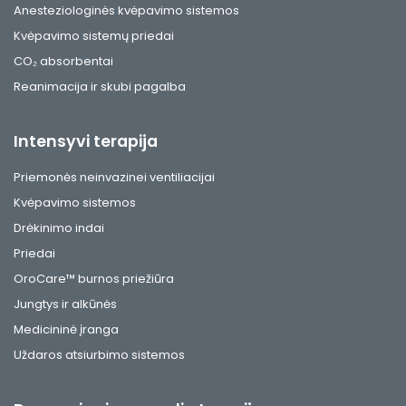
Anesteziologinės kvėpavimo sistemos
Kvėpavimo sistemų priedai
CO₂ absorbentai
Reanimacija ir skubi pagalba
Intensyvi terapija
Priemonės neinvazinei ventiliacijai
Kvėpavimo sistemos
Drėkinimo indai
Priedai
OroCare™ burnos priežiūra
Jungtys ir alkūnės
Medicininė įranga
Uždaros atsiurbimo sistemos