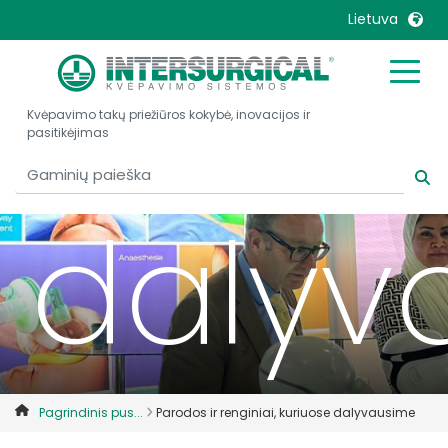
Lietuva
kuriu
United Kingdom
Ireland
Kvėpavimo takų priežiūros kokybė, inovacijos ir
United States
Italia
pasitikėjimas
Australia
Japan
België, Nederlands
Lietuva
dalyv
Belgique, Français
Malaysia
Canada, English
Mexico
Canada, Français
Nederlands
China
Norway
Colombia
Portugal
Denmark
Russia
Pagrindinis pus...
Parodos ir renginiai, kuriuose dalyvausime
Deutschland
Sweden