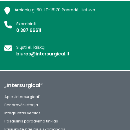
Arnionių g. 60, LT-18170 Pabradė, Lietuva
Skambinti
0 387 66611
Siųsti el. laišką
biuras@intersurgical.lt
„Intersurgical“
Apie „Intersurgical“
Bendrovės istorija
Integruotas verslas
Pasaulinis pardavimo tinklas
Prisijunkite prie mūsų komandos