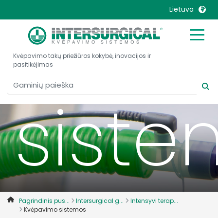
Kvėp
Lietuva
United Kingdom
Ireland
Kvėpavimo takų priežiūros kokybė, inovacijos ir
United States
Italia
pasitikėjimas
Australia
Japan
België, Nederlands
Lietuva
sist
Belgique, Français
Malaysia
Canada, English
Mexico
Canada, Français
Nederlands
China
Norway
Colombia
Portugal
Denmark
Russia
Pagrindinis pus...
Intersurgical g...
Intensyvi terap...
Deutschland
Sweden
Kvėpavimo sistemos