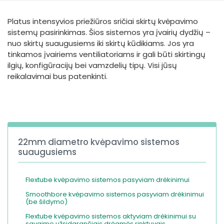
España
Turkey
Platus intensyvios priežiūros sričiai skirtų kvėpavimo
France
sistemų pasirinkimas. Šios sistemos yra įvairių dydžių –
International English
nuo skirtų suaugusiems iki skirtų kūdikiams. Jos yra
tinkamos įvairiems ventiliatoriams ir gali būti skirtingų
ilgių, konfigūracijų bei vamzdelių tipų. Visi jūsų
reikalavimai bus patenkinti.
22mm diametro kvėpavimo sistemos
suaugusiems
Flextube kvėpavimo sistemos pasyviam drėkinimui
Smoothbore kvėpavimo sistemos pasyviam drėkinimui
(be šildymo)
Flextube kvėpavimo sistemos aktyviam drėkinimui su
savaime užsidarančiais drėgmės rinktuvais