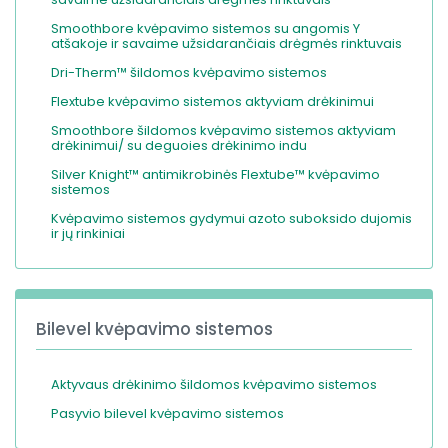
Smoothbore kvėpavimo sistemos su angomis Y
atšakoje ir savaime užsidarančiais drėgmės rinktuvais
Dri-Therm™ šildomos kvėpavimo sistemos
Flextube kvėpavimo sistemos aktyviam drėkinimui
Smoothbore šildomos kvėpavimo sistemos aktyviam
drėkinimui/ su deguoies drėkinimo indu
Silver Knight™ antimikrobinės Flextube™ kvėpavimo
sistemos
Kvėpavimo sistemos gydymui azoto suboksido dujomis
ir jų rinkiniai
Bilevel kvėpavimo sistemos
Aktyvaus drėkinimo šildomos kvėpavimo sistemos
Pasyvio bilevel kvėpavimo sistemos