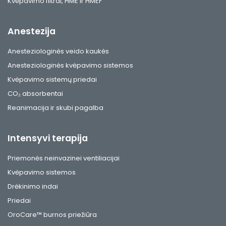
Kvėpavimo filtrai, HME ir HMEF
Anestezija
Anesteziologinės veido kaukės
Anesteziologinės kvėpavimo sistemos
Kvėpavimo sistemų priedai
CO₂ absorbentai
Reanimacija ir skubi pagalba
Intensyvi terapija
Priemonės neinvazinei ventiliacijai
Kvėpavimo sistemos
Drėkinimo indai
Priedai
OroCare™ burnos priežiūra