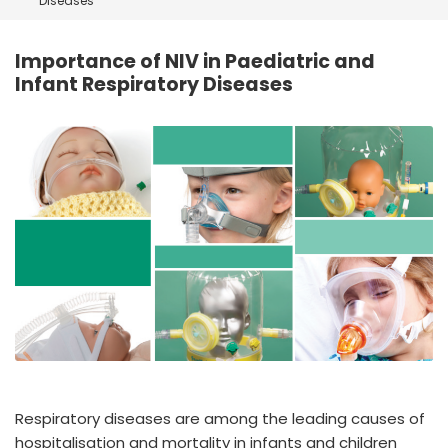
Diseases
España
Turkey
France
Importance of NIV in Paediatric and
International English
Infant Respiratory Diseases
Respiratory diseases are among the leading causes of
hospitalisation and mortality in infants and children