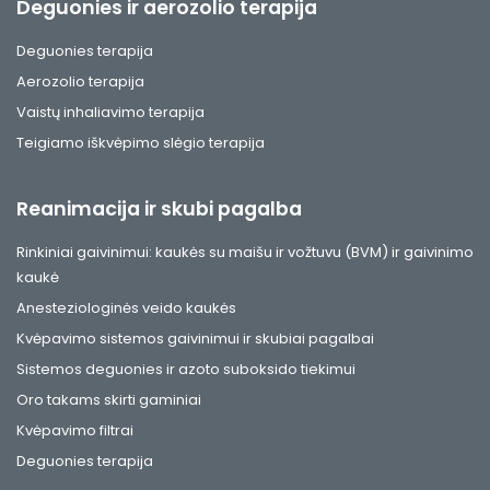
Deguonies ir aerozolio terapija
Deguonies terapija
Aerozolio terapija
Vaistų inhaliavimo terapija
Teigiamo iškvėpimo slėgio terapija
Reanimacija ir skubi pagalba
Rinkiniai gaivinimui: kaukės su maišu ir vožtuvu (BVM) ir gaivinimo
kaukė
Anesteziologinės veido kaukės
Kvėpavimo sistemos gaivinimui ir skubiai pagalbai
Sistemos deguonies ir azoto suboksido tiekimui
Oro takams skirti gaminiai
Kvėpavimo filtrai
Deguonies terapija