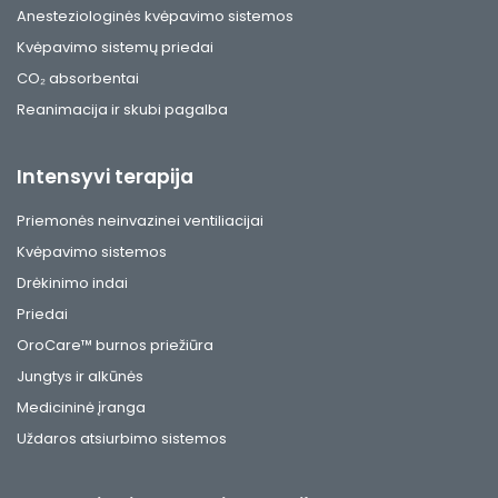
Anesteziologinės kvėpavimo sistemos
Kvėpavimo sistemų priedai
CO₂ absorbentai
Reanimacija ir skubi pagalba
Intensyvi terapija
Priemonės neinvazinei ventiliacijai
Kvėpavimo sistemos
Drėkinimo indai
Priedai
OroCare™ burnos priežiūra
Jungtys ir alkūnės
Medicininė įranga
Uždaros atsiurbimo sistemos