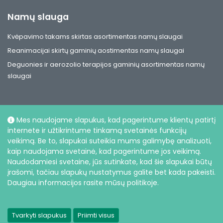
Namų slauga
Kvėpavimo takams skirtas asortimentas namų slaugai
Reanimacijai skirtų gaminių aostimentas namų slaugai
Deguonies ir aerozolio terapijos gaminių asortimentas namų
slaugai
Mes naudojame slapukus, kad pagerintume klientų patirtį
internete ir užtikrintume tinkamą svetainės funkcijų
Socialiniai
veikimą. Be to, slapukai suteikia mums galimybę analizuoti,
kaip naudojama svetainė, kad pagerintume jos veikimą.
Naudodamiesi svetaine, jūs sutinkate, kad šie slapukai būtų
įrašomi, tačiau slapukų nustatymus galite bet kada pakeisti.
Daugiau informacijos rasite mūsų politikoje.
© UAB Intersurgical, 2026 |
Privatumo politika
Tvarkyti slapukus
Priimti visus