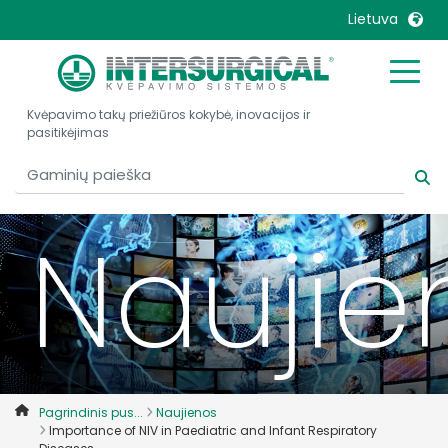
Lietuva
United Kingdom
Ireland
Kvėpavimo takų priežiūros kokybė, inovacijos ir
United States
Italia
pasitikėjimas
Australia
Japan
België, Nederlands
Lietuva
Belgique, Français
Malaysia
Naujie
Canada, English
Mexico
Canada, Français
Nederlands
China
Norway
Colombia
Portugal
Denmark
Russia
Pagrindinis pus...
Naujienos
Deutschland
Sweden
Importance of NIV in Paediatric and Infant Respiratory