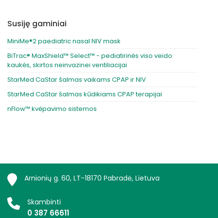
Susiję gaminiai
MiniMe®2 paediatric nasal NIV mask
BiTrac® MaxShield™ Select™ - pediatirinės viso veido
kaukės, skirtos neinvazinei ventiliacijai
StarMed CaStar šalmas vaikams CPAP ir NIV
StarMed CaStar šalmas kūdikiams CPAP terapijai
nFlow™ kvėpavimo sistemos
Arnionių g. 60, LT-18170 Pabradė, Lietuva
Skambinti
0 387 66611